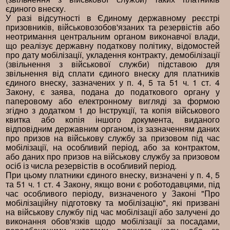
єдиного внеску.
У разі відсутності в Єдиному державному реєстрі
призовників, військовозобов'язаних та резервістів або
неотримання центральним органом виконавчої влади,
що реалізує державну податкову політику, відомостей
про дату мобілізації, укладення контракту, демобілізації
(звільнення з військової служби) підставою для
звільнення від сплати єдиного внеску для платників
єдиного внеску, зазначених у п. 4, 5 та 51 ч. 1 ст. 4
Закону, є заява, подана до податкового органу у
паперовому або електронному вигляді за формою
згідно з додатком 1 до Інструкції, та копія військового
квитка або копія іншого документа, виданого
відповідним державним органом, із зазначенням даних
про призов на військову службу за призовом під час
мобілізації, на особливий період, або за контрактом,
або даних про призов на військову службу за призовом
осіб із числа резервістів в особливий період.
При цьому платники єдиного внеску, визначені у п. 4, 5
та 51 ч. 1 ст. 4 Закону, якщо вони є роботодавцями, під
час особливого періоду, визначеного у Законі "Про
мобілізаційну підготовку та мобілізацію", які призвані
на військову службу під час мобілізації або залучені до
виконання обов'язків щодо мобілізації за посадами,