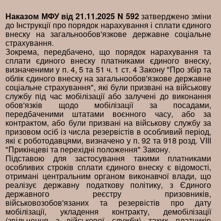
Наказом МФУ від 21.11.2025 N 592
затверджено зміни
до Інструкції про порядок нарахування і сплати єдиного
внеску на загальнообов'язкове державне соціальне
страхування.
Зокрема, передбачено, що порядок нарахування та
сплати єдиного внеску платниками єдиного внеску,
визначеними у п. 4, 5 та 51 ч. 1 ст. 4 Закону "Про збір та
облік єдиного внеску на загальнообов'язкове державне
соціальне страхування", які були призвані на військову
службу під час мобілізації або залучені до виконання
обов'язків щодо мобілізації за посадами,
передбаченими штатами воєнного часу, або за
контрактом, або були призвані на військову службу за
призовом осіб із числа резервістів в особливий період,
які є роботодавцями, визначено у п. 92 та 918 розд. VIII
"Прикінцеві та перехідні положення" Закону.
Підставою для застосування такими платниками
особливих строків сплати єдиного внеску є відомості,
отримані центральним органом виконавчої влади, що
реалізує державну податкову політику, з Єдиного
державного реєстру призовників,
військовозобов'язаних та резервістів про дату
мобілізації, укладення контракту, демобілізації
(звільнення з військової служби) таких платників