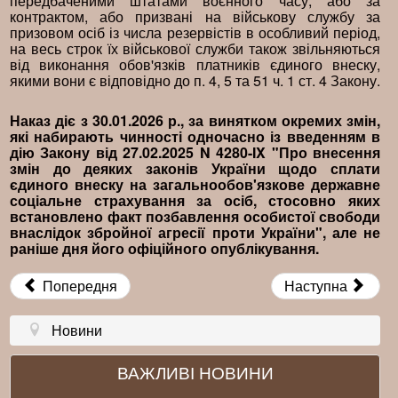
передбаченими штатами воєнного часу, або за
контрактом, або призвані на військову службу за
призовом осіб із числа резервістів в особливий період,
на весь строк їх військової служби також звільняються
від виконання обов'язків платників єдиного внеску,
якими вони є відповідно до п. 4, 5 та 51 ч. 1 ст. 4 Закону.
Наказ діє з 30.01.2026 р., за винятком окремих змін,
які набирають чинності одночасно із введенням в
дію Закону від 27.02.2025 N 4280-IX "Про внесення
змін до деяких законів України щодо сплати
єдиного внеску на загальнообов'язкове державне
соціальне страхування за осіб, стосовно яких
встановлено факт позбавлення особистої свободи
внаслідок збройної агресії проти України", але не
раніше дня його офіційного опублікування.
Попередня
Наступна
Новини
ВАЖЛИВІ НОВИНИ