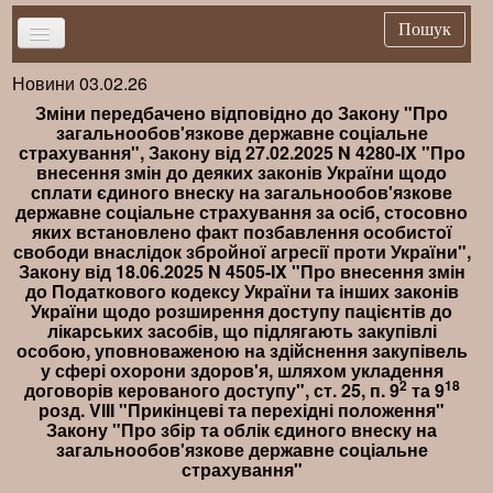
Пошук
Новини 03.02.26
Головна
Зміни передбачено відповідно до Закону "Про
Новини
загальнообов'язкове державне соціальне
страхування", Закону від 27.02.2025 N 4280-IX "Про
Важливе
внесення змін до деяких законів України щодо
сплати єдиного внеску на загальнообов'язкове
Брифінг
державне соціальне страхування за осіб, стосовно
яких встановлено факт позбавлення особистої
Публікації
свободи внаслідок збройної агресії проти України",
Закону від 18.06.2025 N 4505-IX "Про внесення змін
Нормативна база
до Податкового кодексу України та інших законів
Довідники
України щодо розширення доступу пацієнтів до
лікарських засобів, що підлягають закупівлі
Контакти
особою, уповноваженою на здійснення закупівель
у сфері охорони здоров'я, шляхом укладення
2
18
договорів керованого доступу", ст. 25, п. 9
та 9
розд. VIII "Прикінцеві та перехідні положення"
Закону "Про збір та облік єдиного внеску на
загальнообов'язкове державне соціальне
страхування"