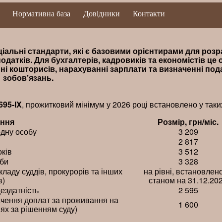
Нормативна база
Довідники
Контакти
ціальні стандарти, які є базовими орієнтирами для роз
одатків. Для бухгалтерів, кадровиків та економістів це 
ні кошторисів, нарахуванні зарплати та визначенні по
зобов’язань.
695-IX
, прожитковий мінімум у 2026 році встановлено у таки
ення
Розмір, грн/міс.
одну особу
3 209
2 817
оків
3 512
би
3 328
ладу суддів, прокурорів та інших
на рівні, встановлен
в)
станом на 31.12.20
цездатність
2 595
начення доплат за проживання на
1 600
ях за рішенням суду)