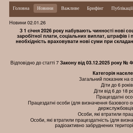
Головна
Новини
Важливе
Брифінг
Публікації
Новини 02.01.26
З 1 січня 2026 року набувають чинності нові со
заробітної плати, соціальних виплат, штрафів і п
необхідність враховувати нові суми при складан
Відповідно до статті 7
Закону від 0
3.12.2025 року
№ 4
Категорія насел
Загальний показник на 
Діти до 6 років
Діти від 6 до 18 р
Працездатні осо
Працездатні особи (для визначення базового ок
держслужбовці
Особи, які втратили пра
Особи, які втратили працездатність (для виз
радіоактивно забруднених територі