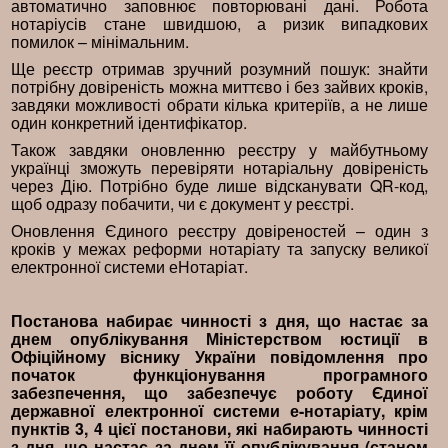
автоматично заповнює повторювані дані. Робота
нотаріусів стане швидшою, а ризик випадкових
помилок – мінімальним.
Ще реєстр отримав зручний розумний пошук: знайти
потрібну довіреність можна миттєво і без зайвих кроків,
завдяки можливості обрати кілька критеріїв, а не лише
один конкретний ідентифікатор.
Також завдяки оновленню реєстру у майбутньому
українці зможуть перевіряти нотаріальну довіреність
через Дію. Потрібно буде лише відсканувати QR-код,
щоб одразу побачити, чи є документ у реєстрі.
Оновлення Єдиного реєстру довіреностей – один з
кроків у межах реформи нотаріату та запуску великої
електронної системи еНотаріат.
Постанова набирає чинності з дня, що настає за
днем опублікування Міністерством юстиції в
Офіційному віснику України повідомлення про
початок функціонування програмного
забезпечення, що забезпечує роботу Єдиної
державної електронної системи е-нотаріату, крім
пунктів 3, 4 цієї постанови, які набирають чинності
з дня, що настає за днем її опублікування (станом