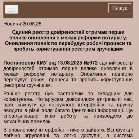
Пошук
Новини 20.08.25
Головна
Єдиний реєстр довіреностей отримав перше
Новини
велике оновлення в межах реформи нотаріату.
Оновлення повністю перебудує робочі процеси та
Важливе
зробить користування реєстром зручнішим
Брифінг
Постановою КМУ від 13.08.2025 №972
єдиний реєстр
Публікації
довіреностей отримав перше велике оновлення в
межах реформи нотаріату. Оновлення повністю
Нормативна база
перебудує робочі процеси та зробить користування
реєстром зручнішим.
Довідники
Раніше реєстр був застарілим та складним для
Контакти
користувача. Нотаріусам доводилося витрачати час,
щоб звикнути до незручного інтерфейсу, та вручну
вводити в різні поля багато ідентичної інформації. Це
сповільнювало їхню роботу та призводило до
механічних помилок.
В оновленому інтерфейсі – нічого зайвого. Всі функції
логічно згруповані та легко доступні, а система