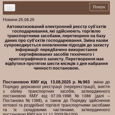
Пошук
Новини 25.08.25
Головна
Автоматизований електронний реєстр суб’єктів
Новини
господарювання, які здійснюють торгівлю
транспортними засобами, перетворено на базу
Важливе
даних про суб’єктів господарювання. Зміна назви
супроводжується оновленням підходів до захисту
Брифінг
інформації: передбачено використання
сертифікованих засобів технічного і
Публікації
криптографічного захисту. Перетворення має
відбутися протягом шести місяців з дня набрання
Нормативна база
чинності постановою.
Довідники
Контакти
Постановою КМУ від 13.08.2025 р. №963
зміни до
Порядку державної реєстрації (перереєстрації), зняття
з обліку транспортних засобів, затвердженого
постановою КМУ від 07.09.1998 №1388 (далі –
Постанова №1388), а також до Порядку здійснення
оптової та роздрібної торгівлі транспортними засобами
та їх складовими частинами, затвердженого
постановою КМУ від 11.11.2009 №1200.