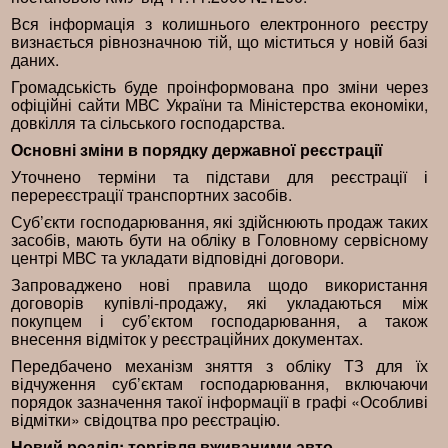
Вся інформація з колишнього електронного реєстру
визнається рівнозначною тій, що міститься у новій базі
даних.
Громадськість буде проінформована про зміни через
офіційні сайти МВС України та Міністерства економіки,
довкілля та сільського господарства.
Основні зміни в порядку державної реєстрації
Уточнено терміни та підстави для реєстрації і
перереєстрації транспортних засобів.
Суб’єкти господарювання, які здійснюють продаж таких
засобів, мають бути на обліку в Головному сервісному
центрі МВС та укладати відповідні договори.
Запроваджено нові правила щодо використання
договорів купівлі-продажу, які укладаються між
покупцем і суб’єктом господарювання, а також
внесення відміток у реєстраційних документах.
Передбачено механізм зняття з обліку ТЗ для їх
відчуження суб’єктам господарювання, включаючи
порядок зазначення такої інформації в графі «Особливі
відмітки» свідоцтва про реєстрацію.
Новий розділ
: торгівля вживаними авто