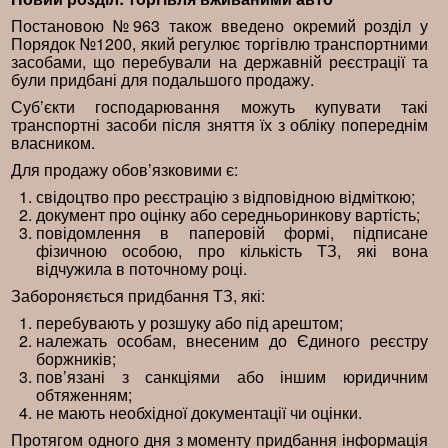
Постановою №963 також введено окремий розділ у
Порядок №1200, який регулює торгівлю транспортними
засобами, що перебували на державній реєстрації та
були придбані для подальшого продажу.
Суб’єкти господарювання можуть купувати такі
транспортні засоби після зняття їх з обліку попереднім
власником.
Для продажу обов’язковими є:
свідоцтво про реєстрацію з відповідною відміткою;
документ про оцінку або середньоринкову вартість;
повідомлення в паперовій формі, підписане
фізичною особою, про кількість ТЗ, які вона
відчужила в поточному році.
Забороняється придбання ТЗ, які:
перебувають у розшуку або під арештом;
належать особам, внесеним до Єдиного реєстру
боржників;
пов’язані з санкціями або іншим юридичним
обтяженням;
не мають необхідної документації чи оцінки.
Протягом одного дня з моменту придбання інформація