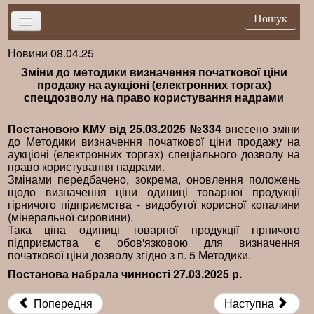
Пошук
Новини 08.04.25
Головна
Зміни до методики визначення початкової ціни
Новини
продажу на аукціоні (електронних торгах)
спецдозволу на право користування надрами
Важливе
Брифінг
Постановою КМУ від 25.03.2025 №334
внесено зміни
до Методики визначення початкової ціни продажу на
Публікації
аукціоні (електронних торгах) спеціального дозволу на
право користування надрами.
Нормативна база
Змінами передбачено, зокрема, оновлення положень
щодо визначення ціни одиниці товарної продукції
Довідники
гірничого підприємства - видобутої корисної копалини
(мінеральної сировини).
Контакти
Така ціна одиниці товарної продукції гірничого
підприємства є обов'язковою для визначення
початкової ціни дозволу згідно з п. 5 Методики.
Постанова набрала чинності 27.03.2025 р.
Попередня
Наступна