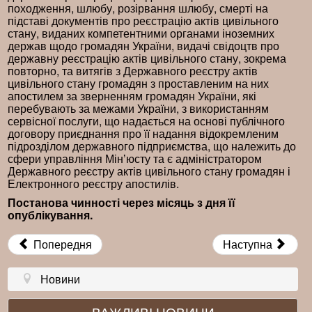
походження, шлюбу, розірвання шлюбу, смерті на
підставі документів про реєстрацію актів цивільного
стану, виданих компетентними органами іноземних
держав щодо громадян України, видачі свідоцтв про
державну реєстрацію актів цивільного стану, зокрема
повторно, та витягів з Державного реєстру актів
цивільного стану громадян з проставленим на них
апостилем за зверненням громадян України, які
перебувають за межами України, з використанням
сервісної послуги, що надається на основі публічного
договору приєднання про її надання відокремленим
підрозділом державного підприємства, що належить до
сфери управління Мінʼюсту та є адміністратором
Державного реєстру актів цивільного стану громадян і
Електронного реєстру апостилів.
Постанова чинності через місяць з дня її
опублікування.
Попередня
Наступна
Новини