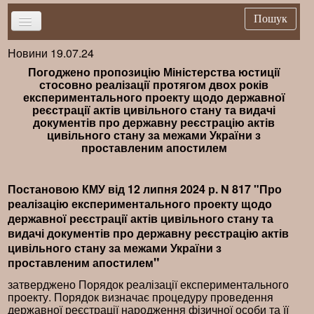
Пошук
Новини 19.07.24
Головна
Погоджено пропозицію Міністерства юстиції
Новини
стосовно реалізації протягом двох років
експериментального проекту щодо державної
Важливе
реєстрації актів цивільного стану та видачі
документів про державну реєстрацію актів
Брифінг
цивільного стану за межами України з
проставленим апостилем
Публікації
Нормативна база
Постановою КМУ від 12 липня 2024 р. N 817 "Про
Довідники
реалізацію експериментального проекту щодо
державної реєстрації актів цивільного стану та
Контакти
видачі документів про державну реєстрацію актів
цивільного стану за межами України з
"
проставленим апостилем
затверджено Порядок реалізації експериментального
проекту. Порядок визначає процедуру проведення
державної реєстрації народження фізичної особи та її